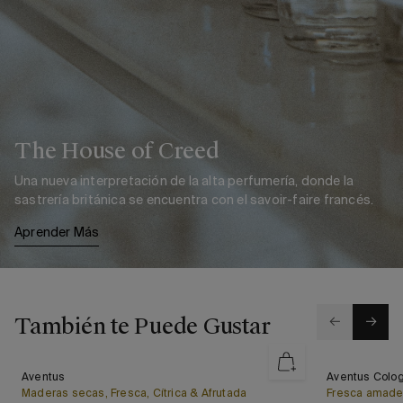
The House of Creed
Una nueva interpretación de la alta perfumería, donde la
sastrería británica se encuentra con el savoir-faire francés.
Aprender Más
También te Puede Gustar
Aventus
Aventus
Aventus
Aventus Colo
Más Vendido
Más Vendid
Cologne
Maderas secas, Fresca, Cítrica & Afrutada
Fresca amader