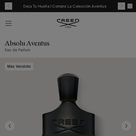
Saltar
Deja Tu Huella | Compra La Colección Aventus
Enví
al
contenido
Cuenta
Your
cart
Absolu Aventus
with
Eau de Parfum
0
item
Más Vendido