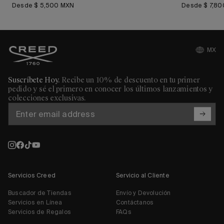
Precio regular
Desde $ 5,500 MXN
Desde $ 7,8
Únete al Club de Miembros de Creed
MX
Regístrate y recibe las últimas noticias y sé el primero en enterarte
de exclusivas en línea y nuevos lanzamientos de productos de The
House of Creed.
Suscríbete Hoy.
Recibe un 10% de descuento en tu primer
pedido y sé el primero en conocer los últimos lanzamientos y
colecciones exclusivas.
Nombre *
Apellido *
Dirección
de
correo
Dirección de correo electrónico * *
electrónico
Teléfono
Género
Servicios Creed
Servicio al Cliente
Buscador de Tiendas
Envío y Devolución
Día
Mes
Año
Servicios en Línea
Contáctanos
Servicios de Regalos
FAQs