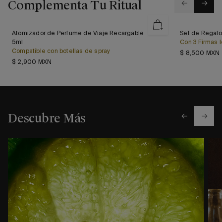
Complementa Tu Ritual
Atomizador
Set
Atomizador de Perfume de Viaje Recargable
Set de Regalo
Nuevo
de
de
5ml
Con 3 Firmas 
Perfume
Regalo
Compatible con botellas de spray
$ 8,500 MXN
de
Aventus
Precio regular
$ 2,900 MXN
Viaje
Collection
Recargable
5ml
Descubre Más