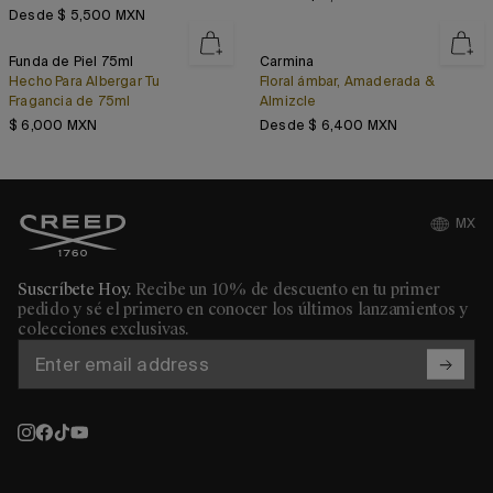
Precio regular
Desde $ 5,500 MXN
Funda
Carmina
Funda de Piel 75ml
Carmina
de
Hecho Para Albergar Tu
Floral ámbar, Amaderada &
Piel
Fragancia de 75ml
Almizcle
75ml
Precio regular
Precio regular
$ 6,000 MXN
Desde $ 6,400 MXN
Únete al Club de Miembros de Creed
MX
Regístrate y recibe las últimas noticias y sé el primero en enterarte
de exclusivas en línea y nuevos lanzamientos de productos de The
House of Creed.
Suscríbete Hoy.
Recibe un 10% de descuento en tu primer
pedido y sé el primero en conocer los últimos lanzamientos y
colecciones exclusivas.
Nombre *
Apellido *
Dirección
de
correo
Dirección de correo electrónico * *
electrónico
Teléfono
Género