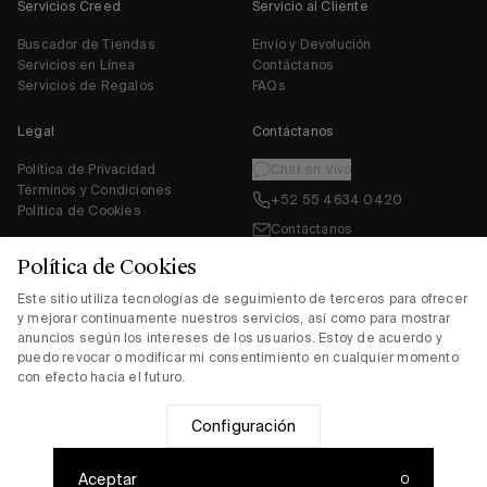
Servicios Creed
Servicio al Cliente
Buscador de Tiendas
Envío y Devolución
Día
Mes
Año
Servicios en Línea
Contáctanos
Servicios de Regalos
FAQs
País
Legal
Contáctanos
Política de Privacidad
Chat en Vivo
Acepto la
política de privacidad
y los
términos y condiciones
.
Términos y Condiciones
+52 55 4634 0420
Política de Cookies
Contáctanos
Política de Cookies
Este sitio utiliza tecnologías de seguimiento de terceros para ofrecer
y mejorar continuamente nuestros servicios, así como para mostrar
anuncios según los intereses de los usuarios. Estoy de acuerdo y
puedo revocar o modificar mi consentimiento en cualquier momento
con efecto hacia el futuro.
Envío y Devolución
Contáctanos
FAQs
Configuración
Configuración
© 2026 Creed Boutique
Aceptar