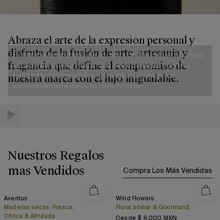
Grabado Complementario
Abraza el arte de la expresión personal y
disfruta de la fusión de arte, artesanía y
El servicio de grabado de cortesía de The House of Creed
fragancia que define el compromiso de
está disponible en fragancias seleccionadas con tres
tipografías atemporales, garantizando una pieza
nuestra marca con el lujo inigualable.
verdaderamente única en cada ocasión.
Compra Ahora
Nuestros Regalos
mas Vendidos
Compra Los Más Vendidas
Aventus
Wind
Aventus
Wind Flowers
Más Vendido
Flowers
Maderas secas, Fresca,
Floral ámbar & Gourmand
Cítrica & Afrutada
Precio regular
Desde $ 6,000 MXN