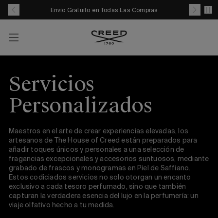
Saltar
Envío Gratuito en Todas Las Compras
al
contenido
Cuenta
Your
cart
with
Servicios
0
item
Personalizados
Maestros en el arte de crear experiencias elevadas, los
artesanos de The House of Creed están preparados para
añadir toques únicos y personales a una selección de
fragancias excepcionales y accesorios suntuosos, mediante
grabado de frascos y monogramas en Piel de Saffiano.
Estos codiciados servicios no solo otorgan un encanto
exclusivo a cada tesoro perfumado, sino que también
capturan la verdadera esencia del lujo en la perfumería: un
viaje olfativo hecho a tu medida.